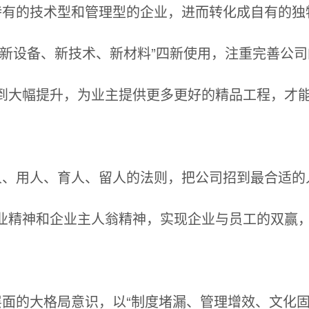
特有的技术型和管理型的企业，进而转化成自有的独
、新设备、新技术、新材料”四新使用，注重完善公
到大幅提升，为业主提供更多更好的精品工程，才
。
人、用人、育人、留人的法则，把公司招到最合适的
业精神和企业主人翁精神，实现企业与员工的双赢
层面的大格局意识，以“制度堵漏、管理增效、文化固