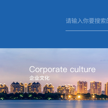
米兰体育平台官方网站
米兰体育平台
关于
官方网站
我们