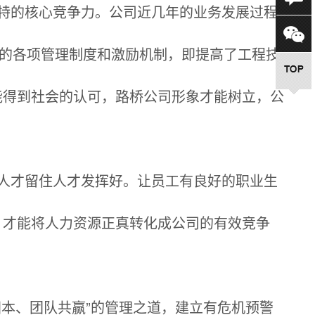
特的核心竞争力。公司近几年的业务发展过程
司的各项管理制度和激励机制，即提高了工程技
能得到社会的认可，路桥公司形象才能树立，公
人才留住人才发挥好。让员工有良好的职业生
，才能将人力资源正真转化成公司的有效竞争
本、团队共赢”的管理之道，建立有危机预警