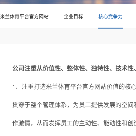
米兰体育平台官方网站
企业目标
核心竞争力
公司注重从价值性、整体性、独特性、技术性
1、注重打造米兰体育平台官方网站价值的核
贯穿于整个管理体系，为员工提供发展的空间
作激情，从而发挥员工的主动性、能动性和创