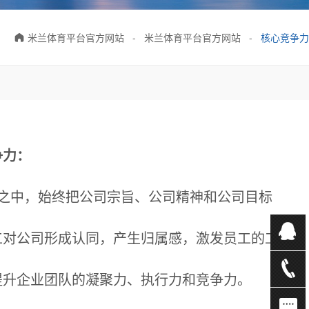
米兰体育平台官方网站
-
米兰体育平台官方网站
-
核心竞争力
争力：
之中，始终把公司宗旨、公司精神和公司目标
工对公司形成认同，产生归属感，激发员工的工
提升企业团队的凝聚力、执行力和竞争力。