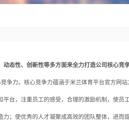
、动态性、创新性等多方面来全力打造公司核心竞
心竞争力。核心竞争力蕴涵于米兰体育平台官方网站
和平台，注重员工的感受，合理的激励机制，使员
造力；使优秀的人才凝聚成高效的团队整体，进而